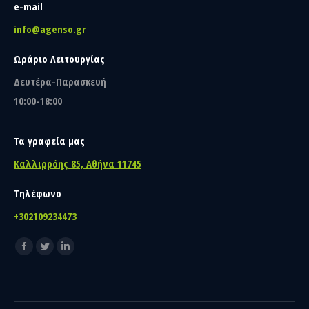
e-mail
info@agenso.gr
Ωράριο Λειτουργίας
Δευτέρα-Παρασκευή
10:00-18:00
Τα γραφεία μας
Καλλιρρόης 85, Αθήνα 11745
Τηλέφωνο
+302109234473
Find us on:
Facebook
Twitter
Linkedin
page
page
page
opens
opens
opens
in
in
in