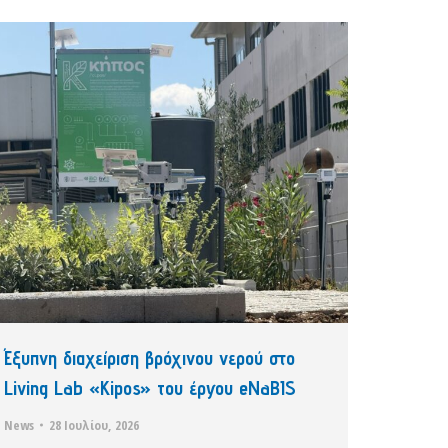
Έξυπνη διαχείριση βρόχινου νερού στο
Living Lab «Kipos» του έργου eNaBIS
News
28 Ιουλίου, 2026