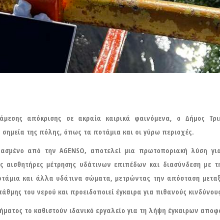
άμεσης απόκρισης σε ακραία καιρικά φαινόμενα, ο Δήμος Τρ
σημεία της πόλης, όπως τα ποτάμια και οι γύρω περιοχές.
κευασμένο από την AGENSO, αποτελεί μια πρωτοποριακή λύση γ
ους αισθητήρες μέτρησης υδάτινων επιπέδων και διασύνδεση με
οτάμια και άλλα υδάτινα σώματα, μετρώντας την απόσταση μεταξ
άθμης του νερού και προειδοποιεί έγκαιρα για πιθανούς κινδύνους
στήματος το καθιστούν ιδανικό εργαλείο για τη λήψη έγκαιρων απο