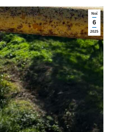
Νοέ
6
2025