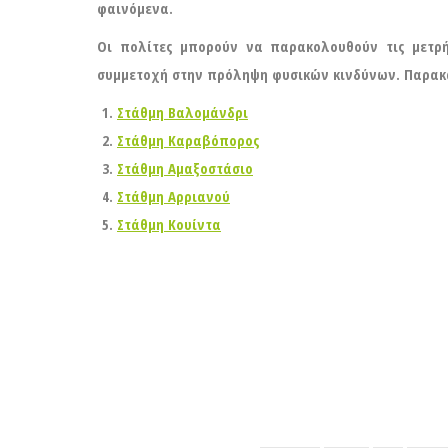
φαινόμενα.
Οι πολίτες μπορούν να παρακολουθούν τις μετρ
συμμετοχή στην πρόληψη φυσικών κινδύνων. Παρακ
Στάθμη Βαλομάνδρι
Στάθμη Καραβόπορος
Στάθμη Αμαξοστάσιο
Στάθμη Αρριανού
Στάθμη Κουίντα