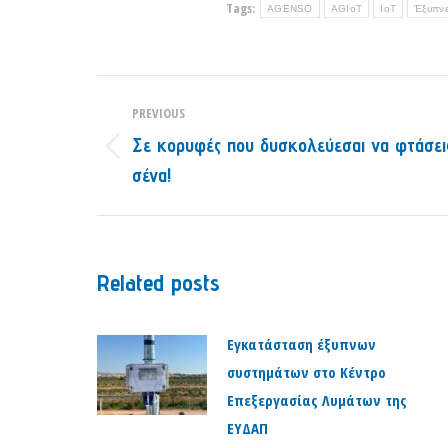
Tags:
AGENSO
AGIoT
IoT
Έξυπνε
Post
PREVIOUS
navigation
Σε κορυφές που δυσκολεύεσαι να φτάσεις
Previous
σένα!
post:
Related posts
Εγκατάσταση έξυπνων
συστημάτων στο Κέντρο
Επεξεργασίας Λυμάτων της
ΕΥΔΑΠ