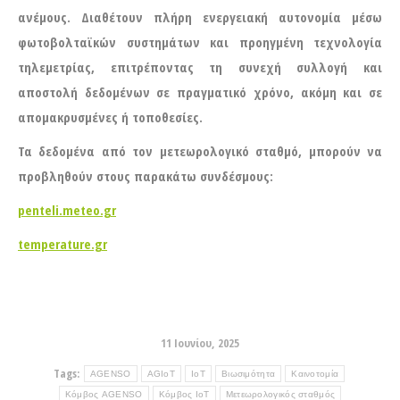
ανέμους. Διαθέτουν πλήρη ενεργειακή αυτονομία μέσω
φωτοβολταϊκών συστημάτων και προηγμένη τεχνολογία
τηλεμετρίας, επιτρέποντας τη συνεχή συλλογή και
αποστολή δεδομένων σε πραγματικό χρόνο, ακόμη και σε
απομακρυσμένες ή τοποθεσίες.
Τα δεδομένα από τον μετεωρολογικό σταθμό, μπορούν να
προβληθούν στους παρακάτω συνδέσμους:
penteli.meteo.gr
temperature.gr
11 Ιουνίου, 2025
Tags:
AGENSO
AGIoT
IoT
Βιωσιμότητα
Καινοτομία
Κόμβος AGENSO
Κόμβος ΙοΤ
Μετεωρολογικός σταθμός