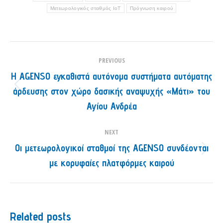
Μετεωρολογικός σταθμός ΙοΤ
Πρόγνωση καιρού
Post
PREVIOUS
navigation
Η AGENSO εγκαθιστά αυτόνομα συστήματα αυτόματης
άρδευσης στον χώρο δασικής αναψυχής «Μάτι» του
Previous
post:
Αγίου Ανδρέα
NEXT
Οι μετεωρολογικοί σταθμοί της AGENSO συνδέονται
Next
με κορυφαίες πλατφόρμες καιρού
post:
Related posts